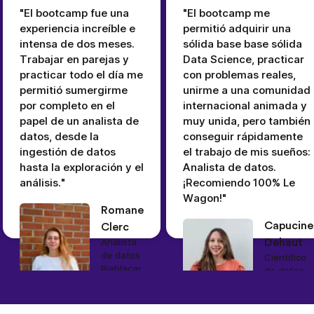
"El bootcamp fue una
"El bootcamp me
experiencia increíble e
permitió adquirir una
intensa de dos meses.
sólida base base sólida
Trabajar en parejas y
Data Science, practicar
practicar todo el día me
con problemas reales,
permitió sumergirme
unirme a una comunidad
por completo en el
internacional animada y
papel de un analista de
muy unida, pero también
datos, desde la
conseguir rápidamente
ingestión de datos
el trabajo de mis sueños:
hasta la exploración y el
Analista de datos.
análisis."
¡Recomiendo 100% Le
Wagon!"
Romane
Capucine
Clerc
Analista
Dehaut
de datos
Científico
Blablacar
de datos
Sonder