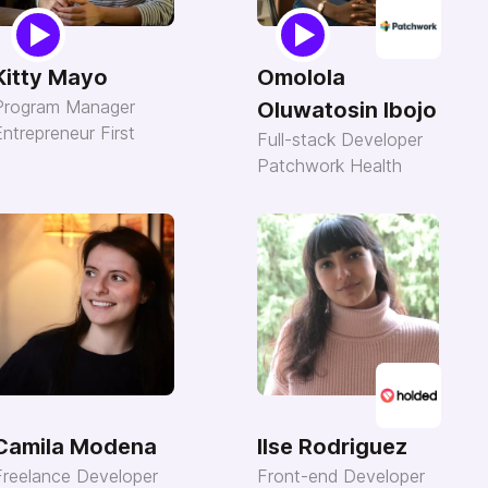
Kitty Mayo
Omolola
Program Manager
Oluwatosin Ibojo
Entrepreneur First
Full-stack Developer
Patchwork Health
Camila Modena
Ilse Rodriguez
Freelance Developer
Front-end Developer