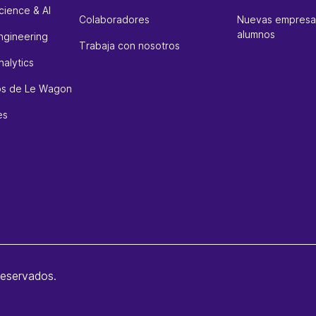
cience & AI
Colaboradores
Nuevas empresas
alumnos
ngineering
Trabaja con nosotros
alytics
sos de Le Wagon
es
reservados.