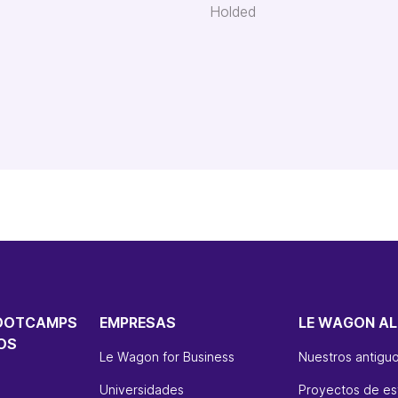
Holded
OOTCAMPS
EMPRESAS
LE WAGON AL
OS
Le Wagon for Business
Nuestros antigu
Universidades
Proyectos de es