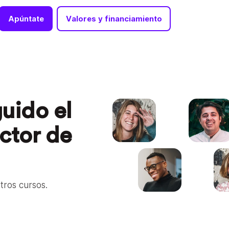
Apúntate
Valores y financiamiento
uido el
ector de
tros cursos.