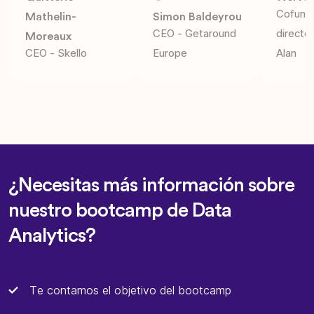
Cofund
Mathelin-
Simon Baldeyrou
CEO - Getaround
director
Moreaux
CEO - Skello
Europe
Alan
¿Necesitas más información sobre
nuestro bootcamp de Data
Analytics?
Te contamos el objetivo del bootcamp