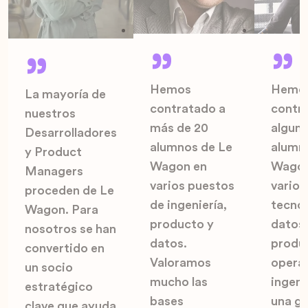
Hemos
Hemo
La mayoría de
contratado a
contr
nuestros
más de 20
algun
Desarrolladores
alumnos de Le
alumn
y Product
Wagon en
Wagon
Managers
varios puestos
varios
proceden de Le
de ingeniería,
tecnol
Wagon. Para
producto y
datos,
nosotros se han
datos.
produ
convertido en
Valoramos
opera
un socio
mucho las
ingeni
estratégico
bases
una gr
clave que ayuda