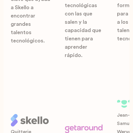
tecnológicas
forma
a Skello a
con las que
para p
encontrar
salen y la
a los 
grandes
capacidad que
talent
talentos
tienen para
tecnol
tecnológicos.
aprender
rápido.
Jean-C
Samuel
Quitterie
Werve