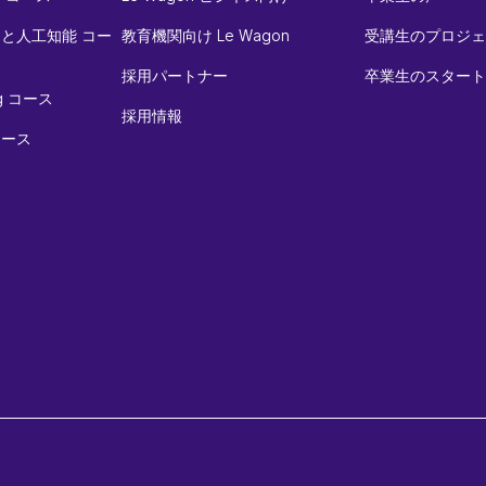
と人工知能 コー
教育機関向け Le Wagon
受講生のプロジェ
採用パートナー
卒業生のスタート
ing コース
採用情報
 コース
る