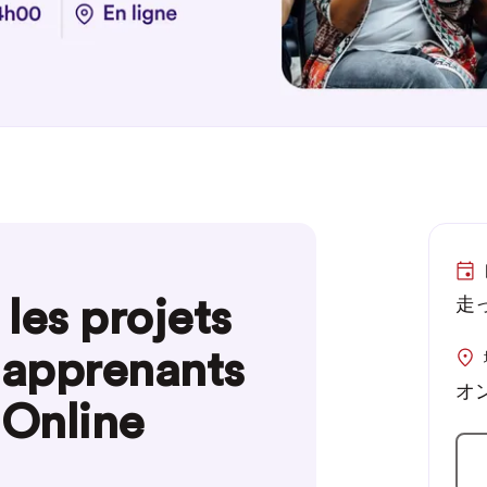
les projets
走っ
 apprenants
オ
Online