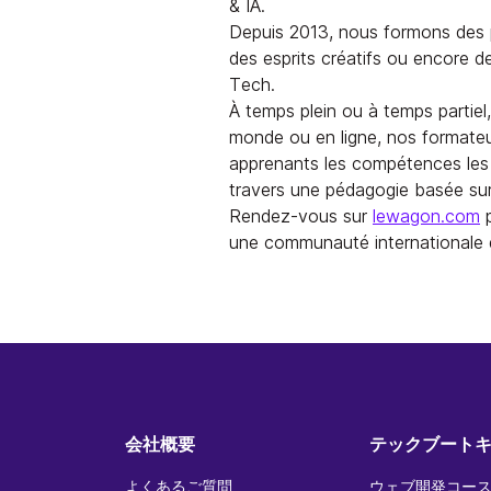
& IA.
Depuis 2013, nous formons des p
des esprits créatifs ou encore d
Tech.
À temps plein ou à temps partiel
monde ou en ligne, nos formate
apprenants les compétences les 
travers une pédagogie basée sur 
Rendez-vous sur
lewagon.com
p
une communauté internationale 
会社概要
テックブート
よくあるご質問
ウェブ開発コース