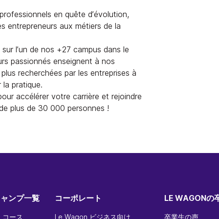
rofessionnels en quête d’évolution,
es entrepreneurs aux métiers de la
, sur l’un de nos +27 campus dans le
urs passionnés enseignent à nos
plus recherchées par les entreprises à
la pratique.
our accélérer votre carrière et rejoindre
de plus de 30 000 personnes !
キャンプ一覧
コーポレート
LE WAGON
 コース
Le Wagon ビジネス向け
卒業生の声