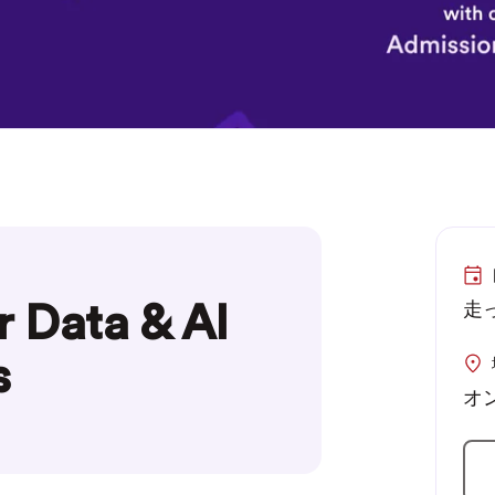
r Data & AI
走っ
s
オ