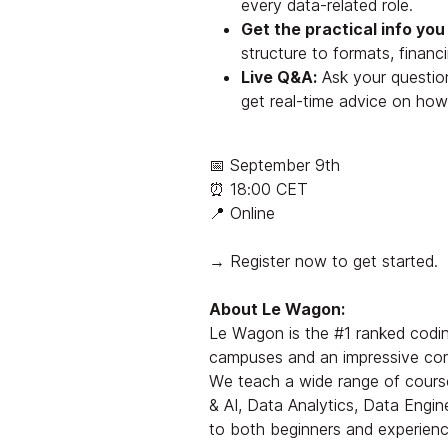
every data-related role.
Get the practical info you
structure to formats, financi
Live Q&A:
Ask your question
get real-time advice on how
📅 September 9th
⏰ 18:00 CET
📍 Online
→ Register now to get started.
About Le Wagon:
Le Wagon is the #1 ranked codi
campuses and an impressive com
We teach a wide range of course
& AI, Data Analytics, Data Engin
to both beginners and experience