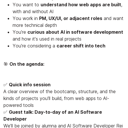
You want to
understand how web apps are built
,
with and without AI
You work in
PM, UX/UI, or adjacent roles
and want
more technical depth
You’re
curious about AI in software development
and how it’s used in real projects
You’re considering a
career shift into tech
🎯
On the agenda:
✅
Quick info session
A clear overview of the bootcamp, structure, and the
kinds of projects you’ll build, from web apps to AI-
powered tools
✅
Guest talk: Day-to-day of an AI Software
Developer
We’ll be joined by alumna and AI Software Developer Rei