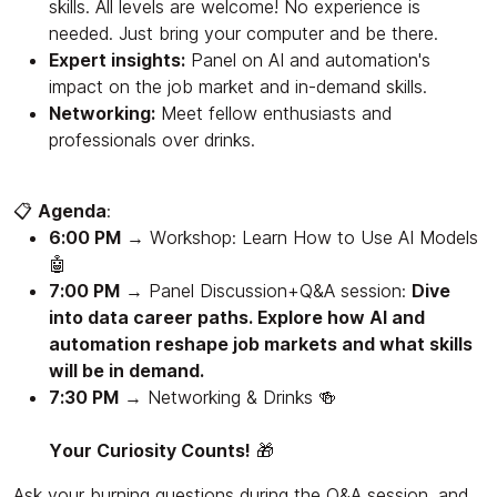
skills. All levels are welcome! No experience is
needed. Just bring your computer and be there.
Expert insights:
Panel on AI and automation's
impact on the job market and in-demand skills.
Networking:
Meet fellow enthusiasts and
professionals over drinks.
📋
Agenda
:
6:00 PM
→ Workshop: Learn How to Use AI Models
🤖
7:00 PM
→ Panel Discussion+Q&A session:
Dive
into data career paths. Explore how AI and
automation reshape job markets and what skills
will be in demand.
7:30 PM
→ Networking & Drinks 🍻
Your Curiosity Counts!
🎁
Ask your burning questions during the Q&A session, and