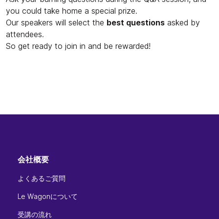
you could take home a special prize.
Our speakers will select the
best questions
asked by
attendees.
So get ready to join in and be rewarded!
会社概要
よくあるご質問
Le Wagonについて
受講の流れ