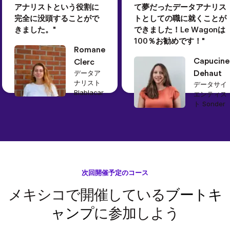
アナリストという役割に
て夢だったデータアナリス
完全に没頭することがで
トとしての職に就くことが
きました。"
できました！Le Wagonは
100％お勧めです！"
Romane
Capucine
Clerc
データア
Dehaut
ナリスト
データサイ
Blablacar
エンティス
ト Sonder
次回開催予定のコース
メキシコで開催している
ブートキ
ャンプ
に参加しよう