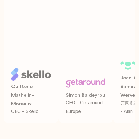
Jean-Ch
Quitterie
Samueli
Mathelin-
Simon Baldeyrou
Werve
CEO - Getaround
共同創業
Moreaux
CEO - Skello
Europe
- Alan