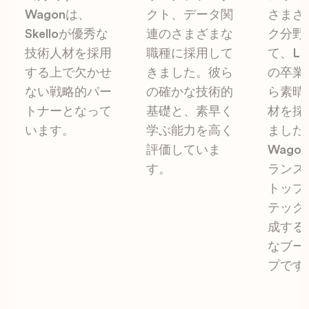
Wagonは、
クト、データ関
さまざ
Skelloが優秀な
連のさまざまな
ク分野
技術人材を採用
職種に採用して
て、Le 
する上で欠かせ
きました。彼ら
の卒業
ない戦略的パー
の確かな技術的
ら素晴
トナーとなって
基礎と、素早く
材を採
います。
学ぶ能力を高く
ました
評価していま
Wago
す。
ランス
トップ
テック
成する
なブー
プです