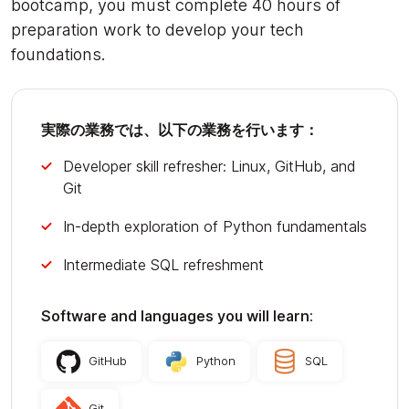
bootcamp, you must complete 40 hours of
preparation work to develop your tech
foundations.
実際の業務では、以下の業務を行います：
Developer skill refresher: Linux, GitHub, and
Git
In-depth exploration of Python fundamentals
Intermediate SQL refreshment
Software and languages you will learn:
GitHub
Python
SQL
Git