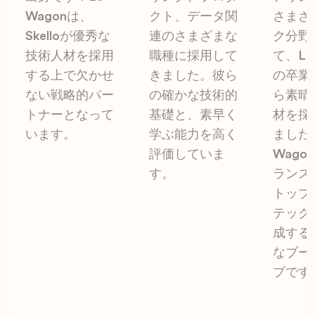
Wagonは、
クト、データ関
さまざ
Skelloが優秀な
連のさまざまな
ク分野
技術人材を採用
職種に採用して
て、Le 
する上で欠かせ
きました。彼ら
の卒業
ない戦略的パー
の確かな技術的
ら素晴
トナーとなって
基礎と、素早く
材を採
います。
学ぶ能力を高く
ました
評価していま
Wago
す。
ランス
トップ
テック
成する
なブー
プです