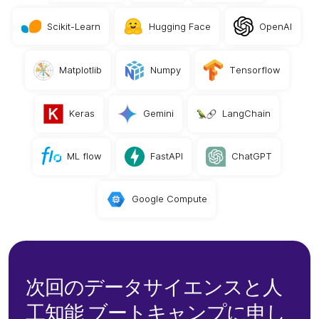
Scikit-Learn
Hugging Face
OpenAI
Matplotlib
Numpy
Tensorflow
Keras
Gemini
LangChain
ML flow
FastAPI
ChatGPT
Google Compute
次回のデータサイエンスと人
工知能 ブートキャンプに申し