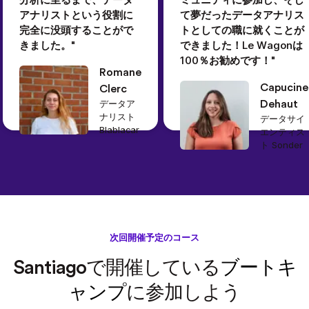
アナリストという役割に
て夢だったデータアナリス
完全に没頭することがで
トとしての職に就くことが
きました。"
できました！Le Wagonは
100％お勧めです！"
Romane
Capucine
Clerc
データア
Dehaut
ナリスト
データサイ
Blablacar
エンティス
ト Sonder
次回開催予定のコース
Santiagoで開催している
ブートキ
ャンプ
に参加しよう