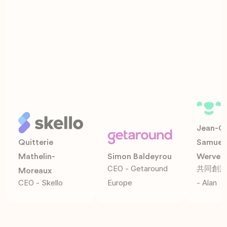
Jean-Ch
Quitterie
Samueli
Mathelin-
Simon Baldeyrou
Werve
CEO - Getaround
共同創業
Moreaux
CEO - Skello
Europe
- Alan