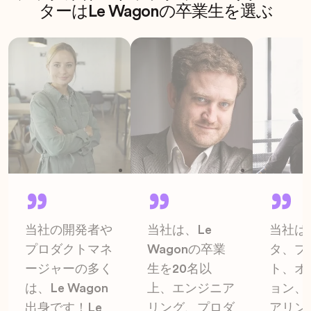
ターはLe Wagonの卒業生を選ぶ
当社の開発者や
当社は、Le
当社は
プロダクトマネ
Wagonの卒業
タ、プ
ージャーの多く
生を20名以
ト、オ
は、Le Wagon
上、エンジニア
ョン、
出身です！Le
リング、プロダ
アリン