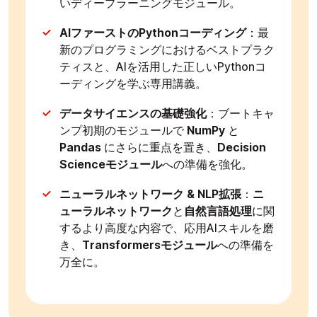
いディープラーニングモジュール。
AIファーストのPythonコーディング
：最
新のプログラミングにおけるベストプラク
ティスと、AIを活用した正しいPythonコ
ーディングを学ぶ専用講義。
データサイエンスの基礎強化
：ブートキャ
ンプ初期のモジュールで
NumPy
と
Pandas
にさらに重点を置き、
Decision
Scienceモジュール
への準備を強化。
ニューラルネットワーク & NLP拡張
：
ニ
ューラルネットワーク
と
自然言語処理
に関
するより高度な内容で、応用AIスキルを磨
き、
Transformersモジュール
への準備を
万全に。