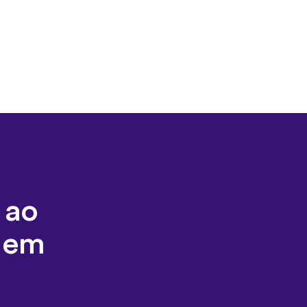
 ao
a em