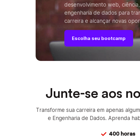
desenvolvimento web, ciência,
engenharia de dados para tra
carreira e alcançar novas opo
Escolha seu bootcamp
Junte-se aos n
Transforme sua carreira em apenas algu
e Engenharia de Dados. Aprenda habil
400 horas