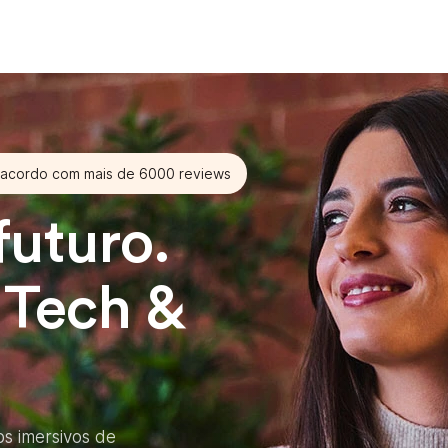
 acordo com mais de 6000 reviews
futuro.
 Tech &
s imersivos de