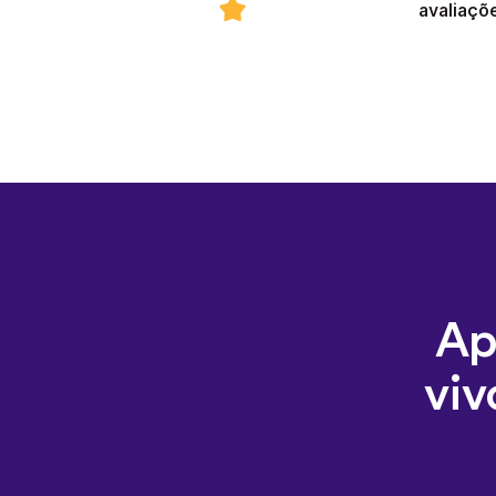
avaliaçõ
Ap
viv