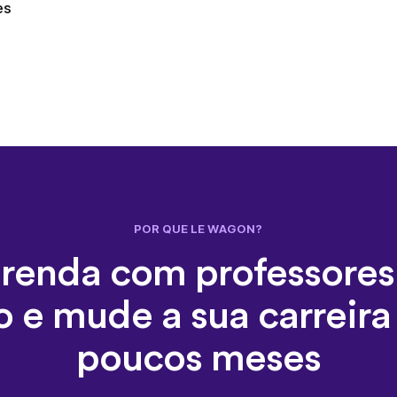
es
POR QUE LE WAGON?
renda com professores
o e mude a sua carreir
poucos meses