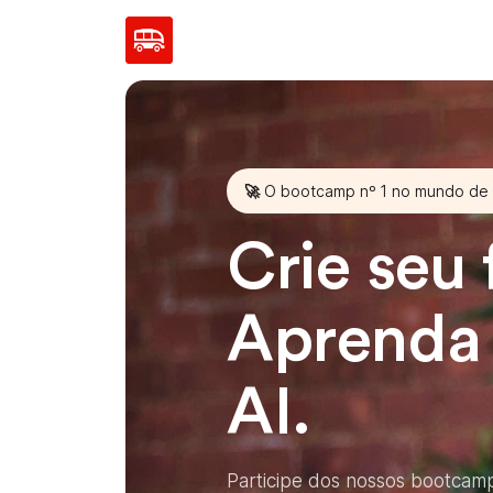
🚀 O bootcamp nº 1 no mundo de
Crie seu 
Aprenda
AI.
Participe dos nossos bootcamp