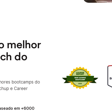
o melhor
ch do
lhores bootcamps do
chup e Career
baseado em +6000