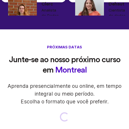
Clerc
Dehaut
Analista
Cientista
de Dados
de dados
Blablacar
Sonder
PRÓXIMAS DATAS
Junte-se ao nosso próximo curso
em
Montreal
Aprenda presencialmente ou online, em tempo
integral ou meio período.
Escolha o formato que você preferir.
Loading...