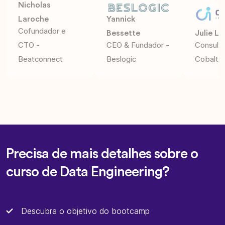
Nicholas
Laroche
Yannick
Cofundador e
Bessette
Julie L
CTO -
CEO & Fundador -
Consulto
Beatconnect
Beslogic
Cobalt I
Precisa de mais detalhes sobre o
curso de Data Engineering?
Descubra o objetivo do bootcamp