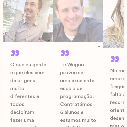
O que eu gosto
Le Wagon
No mu
é que eles vêm
provou ser
empresa
de origens
uma excelente
freque
muito
escola de
falta 
diferentes e
programação.
recurs
todos
Contratámos
orient
decidiram
6 alunos e
desenv
fazer uma
estamos muito
mas os