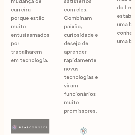
mudança de
satisfeitos
do Le 
carreira
com eles.
estabe
porque estão
Combinam
uma ba
muito
paixão,
conhec
entusiasmados
curiosidade e
uma ba
por
desejo de
trabalharem
aprender
em tecnologia.
rapidamente
novas
tecnologias e
viram
funcionários
muito
promissores.