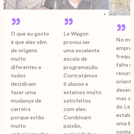
O que eu gosto
Le Wagon
No mu
é que eles vêm
provou ser
empresa
de origens
uma excelente
freque
muito
escola de
falta 
diferentes e
programação.
recurs
todos
Contratámos
orient
decidiram
6 alunos e
desenv
fazer uma
estamos muito
mas os
mudança de
satisfeitos
do Le 
carreira
com eles.
estabe
porque estão
Combinam
uma ba
muito
paixão,
conhec