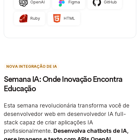
OpenAI
Figma
GitHub
Ruby
HTML
NOVA INTEGRAÇÃO DE IA
Semana IA: Onde Inovação Encontra
Educação
Esta semana revolucionária transforma você de
desenvolvedor web em desenvolvedor IA full-
stack capaz de criar aplicações IA
profissionalmente.
Desenvolva chatbots de IA,
gere imagens e texto com APIs OpenAI.