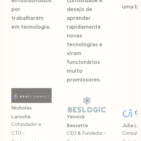
entusiasmados
curiosidade e
uma ba
por
desejo de
trabalharem
aprender
em tecnologia.
rapidamente
novas
tecnologias e
viram
funcionários
muito
promissores.
Nicholas
Laroche
Yannick
Cofundador e
Bessette
Julie L
CTO -
CEO & Fundador -
Consulto