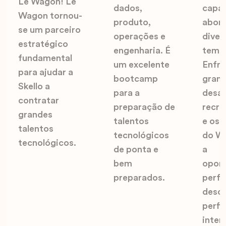
Le Wagon! Le
dados,
capaz
Wagon tornou-
produto,
abor
se um parceiro
operações e
diver
estratégico
engenharia. É
tema
fundamental
um excelente
Enfr
para ajudar a
bootcamp
gran
Skello a
para a
desaf
contratar
preparação de
recr
grandes
talentos
e os 
talentos
tecnológicos
do W
tecnológicos.
de ponta e
a
bem
opor
preparados.
perfe
desco
perfi
inter