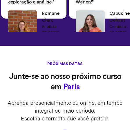
exploração e análise."
Wagon!"
Romane
Capucine
Clerc
Dehaut
Analista
Cientista
de Dados
de dados
Blablacar
Sonder
PRÓXIMAS DATAS
Junte-se ao nosso próximo curso
em
Paris
Aprenda presencialmente ou online, em tempo
integral ou meio período.
Escolha o formato que você preferir.