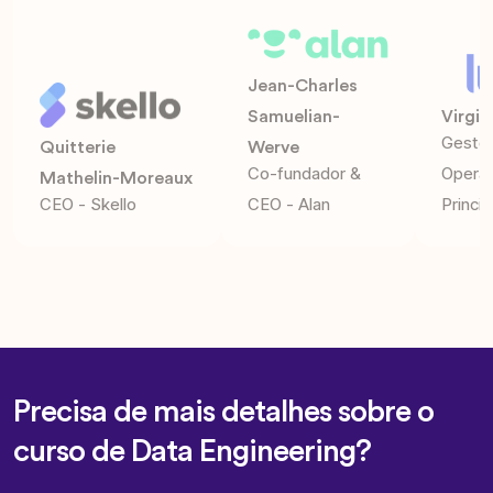
Jean-Charles
Samuelian-
Virgin
Gestor
Quitterie
Werve
Co-fundador &
Opera
Mathelin-Moreaux
CEO - Skello
CEO - Alan
Princip
Precisa de mais detalhes sobre o
curso de Data Engineering?