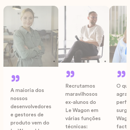
Recrutamos
O que
A maioria dos
maravilhosos
agrad
nossos
ex-alunos do
perfi
desenvolvedores
Le Wagon em
surg
e gestores de
várias funções
Wago
produto vem do
técnicas:
facto