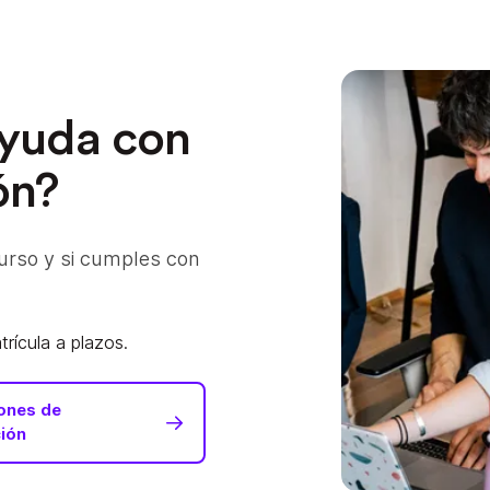
ayuda con
ón?
urso y si cumples con
rícula a plazos.
ones de
ción