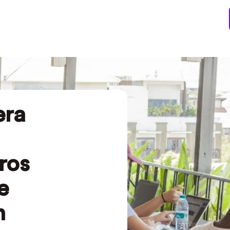
era
ros
e
n