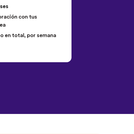
eses
ración con tus
nea
io en total, por semana