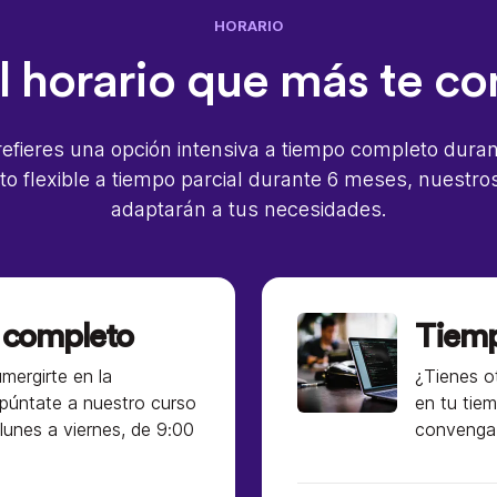
HORARIO
el horario que más te c
refieres una opción intensiva a tiempo completo dur
to flexible a tiempo parcial durante 6 meses, nuestro
adaptarán a tus necesidades.
 completo
Tiemp
mergirte en la
¿Tienes o
púntate a nuestro curso
en tu tie
 lunes a viernes, de 9:00
convenga