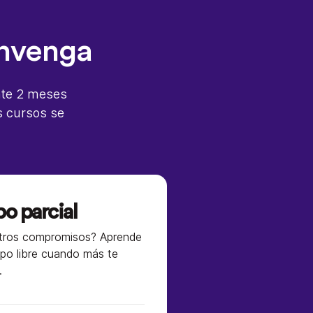
onvenga
ante 2 meses
s cursos se
o parcial
tros compromisos? Aprende
mpo libre cuando más te
.