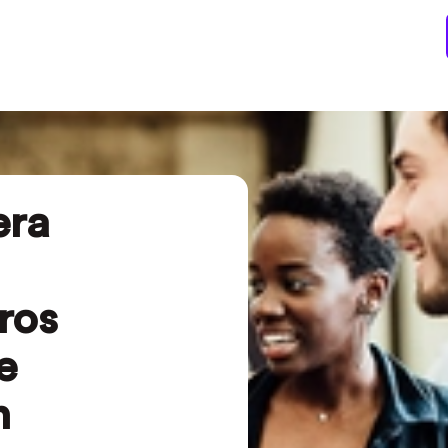
era
ros
e
n