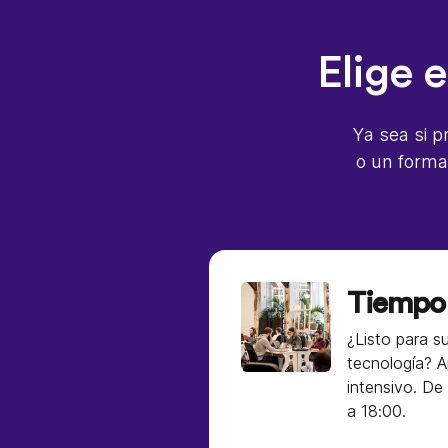
Elige 
Ya sea si p
o un forma
Tiempo
¿Listo para su
tecnología? A
intensivo. De
a 18:00.