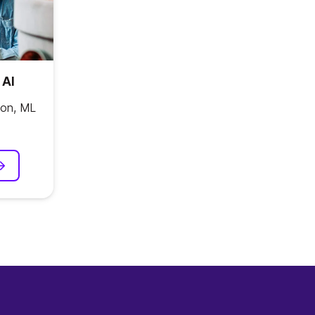
 AI
hon, ML