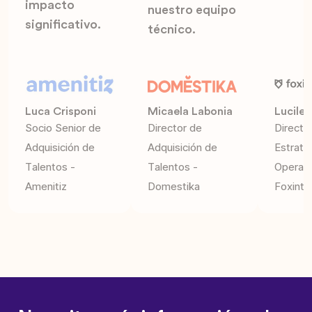
impacto
nuestro equipo
significativo.
técnico.
Luca Crisponi
Micaela Labonia
Lucile 
Socio Senior de
Director de
Directo
Adquisición de
Adquisición de
Estrate
Talentos -
Talentos -
Operaci
Amenitiz
Domestika
Foxinte