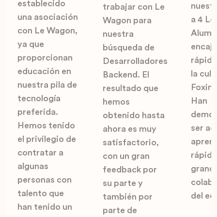
establecido
nuest
trabajar con Le
una asociación
a 4 L
Wagon para
con Le Wagon,
Alumni
nuestra
ya que
encaj
búsqueda de
proporcionan
rápid
Desarrolladores
educación en
la cul
Backend. El
nuestra pila de
Foxint
resultado que
tecnología
Han
hemos
preferida.
demos
obtenido hasta
Hemos tenido
ser ad
ahora es muy
el privilegio de
apren
satisfactorio,
contratar a
rápido
con un gran
algunas
grand
feedback por
personas con
colab
su parte y
talento que
del eq
también por
han tenido un
parte de