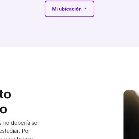
Mi ubicación
to
do
s no debería ser
studiar. Por