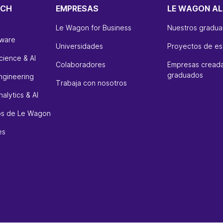
ECH
EMPRESAS
LE WAGON AL
Le Wagon for Business
Nuestros gradu
tware
Universidades
Proyectos de es
cience & AI
Colaboradores
Empresas creada
graduados
ngineering
Trabaja con nosotros
alytics & AI
sos de Le Wagon
es