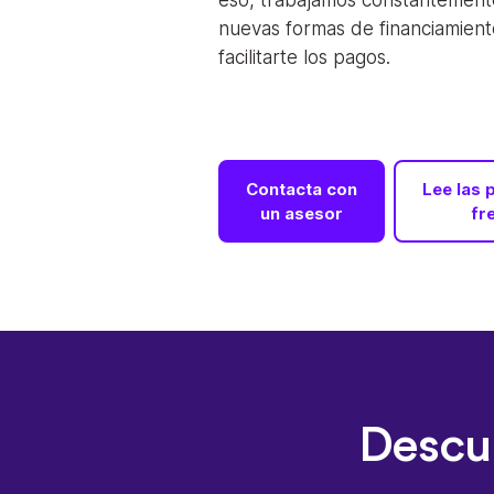
eso, trabajamos constantement
nuevas formas de financiamiento
facilitarte los pagos.
Contacta con
Lee las 
un asesor
fr
Descub