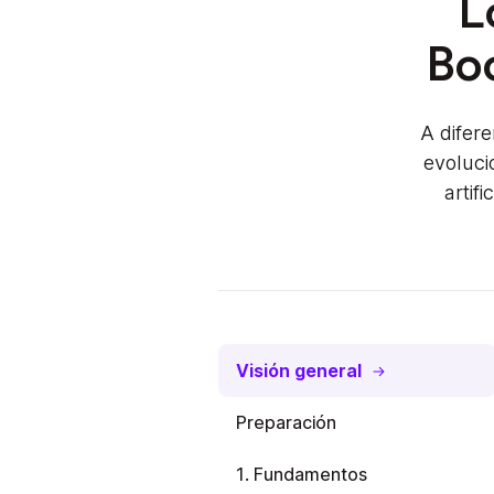
L
Bo
A difer
evoluci
artif
Visión general
Preparación
1. Fundamentos