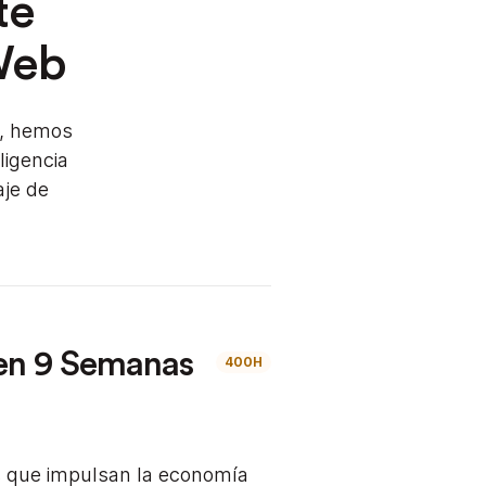
te
Web
s, hemos
ligencia
aje de
 en 9 Semanas
400H
s que impulsan la economía