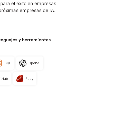
 para el éxito en empresas
próximas empresas de IA.
enguajes y herramientas
SQL
OpenAI
itHub
Ruby