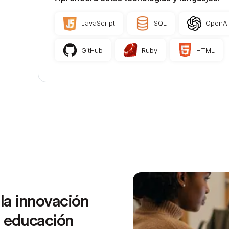
JavaScript
SQL
OpenA
GitHub
Ruby
HTML
la innovación
a educación