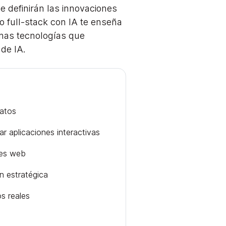
e definirán las innovaciones
o full-stack con IA te enseña
smas tecnologías que
de IA.
datos
r aplicaciones interactivas
nes web
n estratégica
os reales