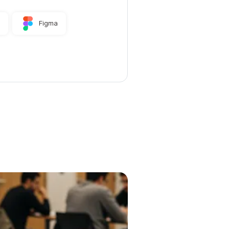
I
Figma