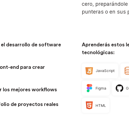
cero, preparándole
punteras o en sus 
 el desarrollo de software
Aprenderás estos l
tecnológicas:
ront-end para crear
JavaScript
Figma
G
r los mejores workflows
folio de proyectos reales
HTML