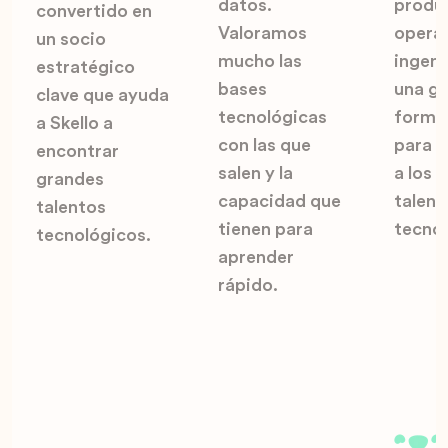
datos.
produ
convertido en
Valoramos
opera
un socio
mucho las
ingeni
estratégico
bases
una gr
clave que ayuda
tecnológicas
forma
a Skello a
con las que
para p
encontrar
salen y la
a los 
grandes
capacidad que
talent
talentos
tienen para
tecnol
tecnológicos.
aprender
rápido.