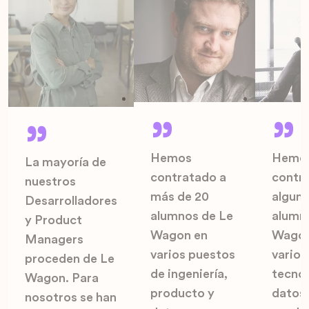
Hemos
Hemo
La mayoría de
contratado a
contr
nuestros
más de 20
algun
Desarrolladores
alumnos de Le
alumn
y Product
Wagon en
Wagon
Managers
varios puestos
varios
proceden de Le
de ingeniería,
tecnol
Wagon. Para
producto y
datos,
nosotros se han