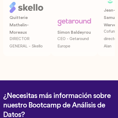
Jean-C
Quitterie
Samuel
Mathelin-
Werve
Cofund
Moreaux
Simon Baldeyrou
DIRECTOR
CEO - Getaround
director
GENERAL - Skello
Europe
Alan
¿Necesitas más información sobre
nuestro Bootcamp de Análisis de
Datos?