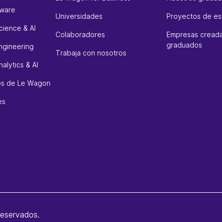
tware
Universidades
Proyectos de es
cience & AI
Colaboradores
Empresas creada
graduados
ngineering
Trabaja con nosotros
alytics & AI
sos de Le Wagon
es
reservados.