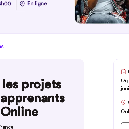
os
les projets
Org
jun
 apprenants
Online
Onl
France