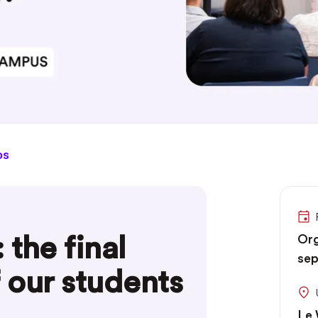
os
the final
Org
sep
f our students
Le