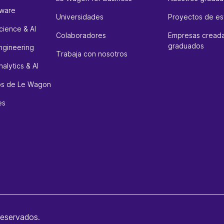
tware
Universidades
Proyectos de es
cience & AI
Colaboradores
Empresas creada
graduados
ngineering
Trabaja con nosotros
alytics & AI
sos de Le Wagon
es
reservados.