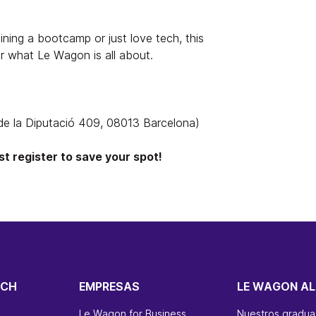
ining a bootcamp or just love tech, this
er what Le Wagon is all about.
e la Diputació 409, 08013 Barcelona)
t register to save your spot!
ECH
EMPRESAS
LE WAGON AL
Le Wagon for Business
Nuestros gradu