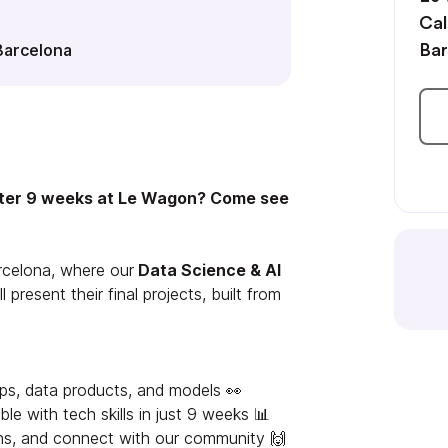
Cal
Barcelona
Bar
fter 9 weeks at Le Wagon? Come see
arcelona, where our
Data Science & AI
 present their final projects, built from
ps, data products, and models 👀
le with tech skills in just 9 weeks 📊
ns, and connect with our community 🙌