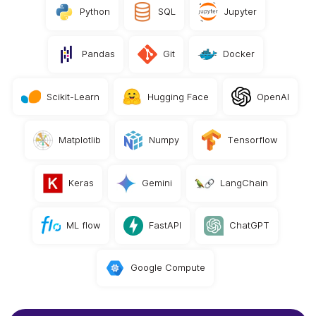
Python
SQL
Jupyter
Pandas
Git
Docker
Scikit-Learn
Hugging Face
OpenAI
Matplotlib
Numpy
Tensorflow
Keras
Gemini
LangChain
ML flow
FastAPI
ChatGPT
Google Compute