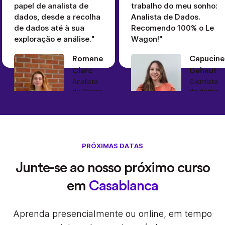
papel de analista de
trabalho do meu sonho:
dados, desde a recolha
Analista de Dados.
de dados até à sua
Recomendo 100% o Le
exploração e análise."
Wagon!"
Romane
Capucine
Clerc
Dehaut
Analista
Cientista
de Dados
de dados
Blablacar
Sonder
PRÓXIMAS DATAS
Junte-se ao nosso próximo curso
em
Casablanca
Aprenda presencialmente ou online, em tempo