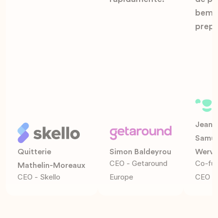
bem
prepa
Jean-
Samue
Quitterie
Simon Baldeyrou
Werve
CEO - Getaround
Co-fu
Mathelin-Moreaux
CEO - Skello
Europe
CEO - 