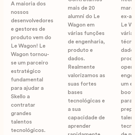
A maioria dos
mais de 20
marav
nossos
alumni do Le
ex-al
desenvolvedores
Wagon em
Le W
e gestores de
várias funções
vária
produto vem do
de engenharia,
técni
Le Wagon! Le
produto e
dado
Wagon tornou-
dados.
produ
se um parceiro
Realmente
opera
estratégico
valorizamos as
engen
fundamental
suas fortes
um ex
para ajudar a
bases
boot
Skello a
tecnológicas e
para 
contratar
a sua
prepa
grandes
capacidade de
talen
talentos
aprender
tecno
tecnológicos.
rapidamente.
de po