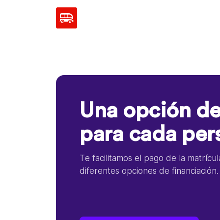
Una opción de
para cada per
Te facilitamos el pago de la matrícu
diferentes opciones de financiación.