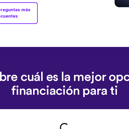
preguntas más
ecuentes
re cuál es la mejor op
financiación para ti
Loading form...