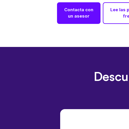
Contacta con
Lee las 
un asesor
fr
Descub