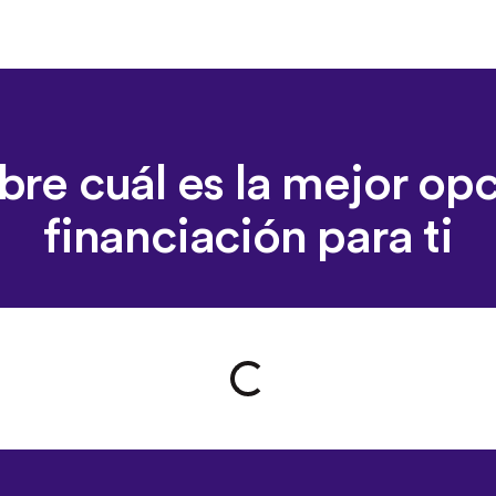
re cuál es la mejor op
financiación para ti
Loading form...