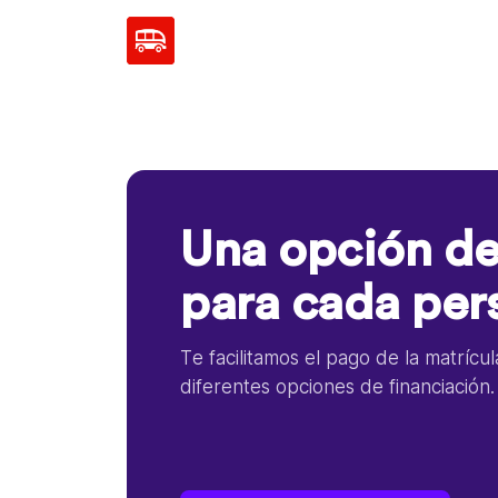
Una opción de
para cada per
Te facilitamos el pago de la matrícu
diferentes opciones de financiación.