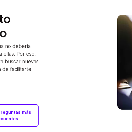
to
do
es no debería
 ellas. Por eso,
ra buscar nuevas
 de facilitarte
preguntas más
ecuentes