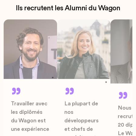
Ils recrutent les Alumni du Wagon
Travailler avec
La plupart de
Nous a
les diplômés
nos
recruté
du Wagon est
développeurs
20 dip
une expérience
et chefs de
Le Wag