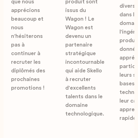
que nous
produit sont
divers
apprécions
issus du
dans le
beaucoup et
Wagon ! Le
domain
nous
Wagon est
l'ingén
n'hésiterons
devenu un
produit
pas à
partenaire
donnée
continuer à
stratégique
appréc
recruter les
incontournable
partic
diplômés des
qui aide Skello
leurs s
prochaines
à recruter
bases
promotions !
d'excellents
techni
talents dans le
leur ca
domaine
appren
technologique.
rapide