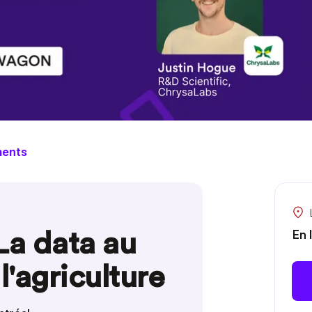
ments
La data au
En 
l'agriculture