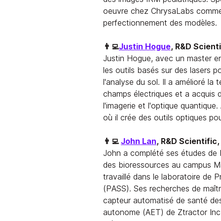
oeuvre chez ChrysaLabs comme 
perfectionnement des modèles.
👨‍💻
Justin Hogue
, R&D Scient
Justin Hogue, avec un master en 
les outils basés sur des lasers p
l'analyse du sol. Il a amélioré l
champs électriques et a acquis d
l'imagerie et l'optique quantique.
où il crée des outils optiques po
👨‍💻
John Lan
, R&D Scientific
John a complété ses études de b
des bioressources au campus Macd
travaillé dans le laboratoire de
(PASS). Ses recherches de maîtr
capteur automatisé de santé des 
autonome (AET) de Ztractor Inc.