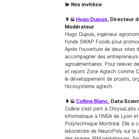
💫 Nos invités
💫
👨‍💻
Hugo Dupuis
, Directeur
Modérateur
Hugo Dupuis, ingénieur agronome
fonde SWAP Foods pour promouvo
Après l'ouverture de deux sites de
accompagner des entrepreneurs 
agroalimentaires. Pour relever de
et rejoint Zone Agtech comme Di
le développement de projets, o
l'écosystème agtech.
👩‍💻
Colline Blanc
, Data Scien
Colline s’est joint à ChrysaLabs
informatique à l'INSA de Lyon et
Polytechnique Montréal. Elle a 
laboratoire de NeuroPoly sur la 
des images IRM pédiatriques. Spéc