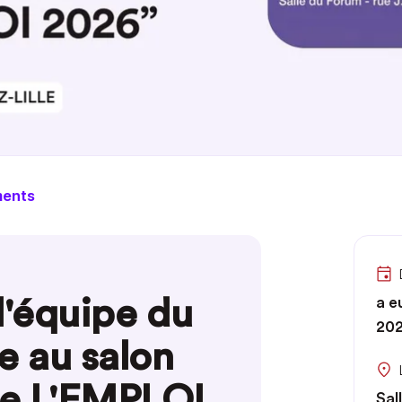
ments
l'équipe du
a e
20
e au salon
de L'EMPLOI
Sal