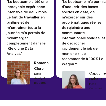
"Le bootcamp a été une
"Le bootcamp m’a permis
incroyable expérience
d’acquérir des bases
intensive de deux mois.
solides en data, de
Le fait de travailler en
m’exercer sur des
binôme et de
problématiques réelles,
m'entraîner toute la
de rejoindre une
journée m'a permis de
communauté
m'immerger
internationale soudée, et
complètement dans le
de décrocher
rôle d'une Data
rapidement le job de
Analyst."
mon choix. Je
recommande à 100% Le
Romane
Wagon !"
Clerc
Capucine
Data
Analyst
Dehaut
Blablacar
Data
Scientist
Sonder