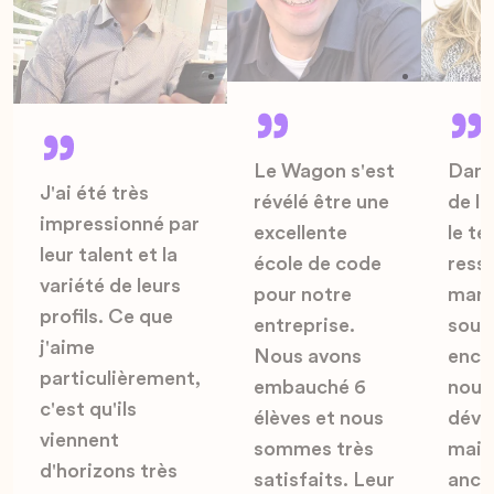
Le Wagon s'est
Dans
J'ai été très
révélé être une
de l'
impressionné par
excellente
le te
leur talent et la
école de code
ress
variété de leurs
pour notre
man
profils. Ce que
entreprise.
souv
j'aime
Nous avons
enca
particulièrement,
embauché 6
nouv
c'est qu'ils
élèves et nous
déve
viennent
sommes très
mais 
d'horizons très
satisfaits. Leur
anci