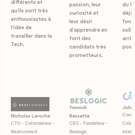
différents et
passion, leur
du W
qu'ils sont très
curiosité et
déjà
enthousiastes à
leur désir
fond
l'idée de
d'apprendre en
solid
travailler dans la
font des
arriv
Tech.
candidats très
post
prometteurs.
Yannick
Julie
Consu
Nicholas Laroche
Bessette
CTO - Cofondateur -
CEO - Fondateur -
Cobal
Beatconnect
Beslogic
Intell