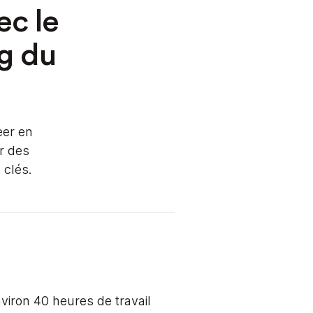
ec le
g du
eer en
r des
 clés.
viron 40 heures de travail