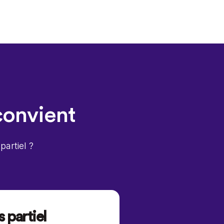
convient
partiel ?
 partiel