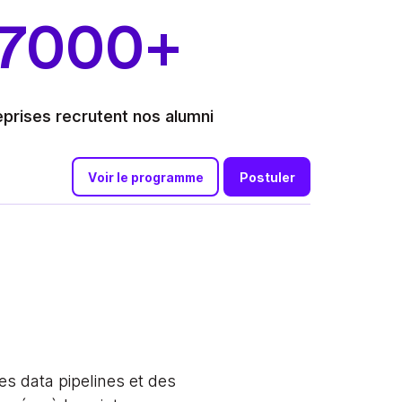
7000+
eprises recrutent nos alumni
Voir le programme
Postuler
s data pipelines et des