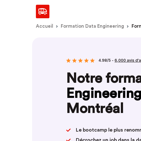
Accueil
Formation Data Engineering
For
4.98/5 -
6,000 avis d'
Notre form
Engineerin
Montréal
Le bootcamp le plus reno
Décrochez un job dans la d