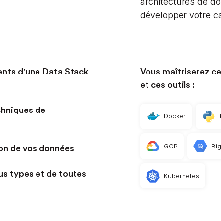
architectures de do
développer votre ca
ents d'une Data Stack
Vous maîtriserez c
et ces outils :
chniques de
Docker
GCP
Bi
ion de vos données
us types et de toutes
Kubernetes