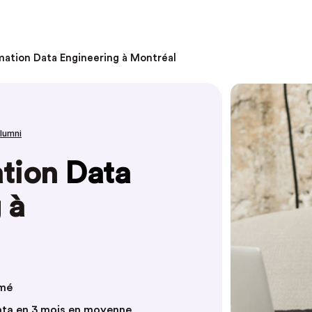
mation Data Engineering à Montréal
alumni
ation
Data
g
à
mmé
ata en 3 mois en moyenne