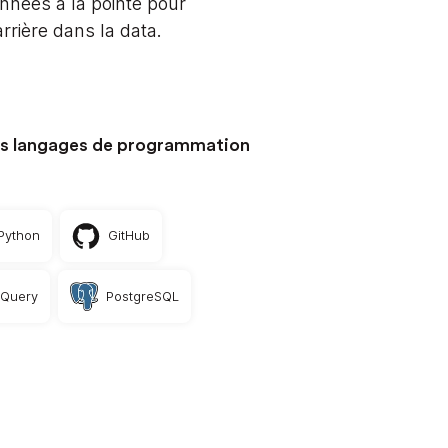
nnées à la pointe pour
rrière dans la data.
es langages de programmation
Python
GitHub
gQuery
PostgreSQL