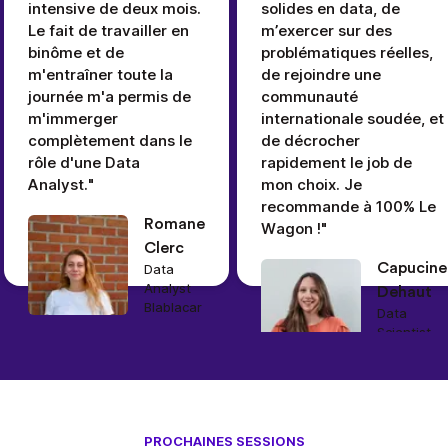
intensive de deux mois.
solides en data, de
Le fait de travailler en
m’exercer sur des
binôme et de
problématiques réelles,
m'entraîner toute la
de rejoindre une
journée m'a permis de
communauté
m'immerger
internationale soudée, et
complètement dans le
de décrocher
rôle d'une Data
rapidement le job de
Analyst."
mon choix. Je
recommande à 100% Le
Romane
Wagon !"
Clerc
Capucine
Data
Analyst
Dehaut
Blablacar
Data
Scientist
Sonder
PROCHAINES SESSIONS