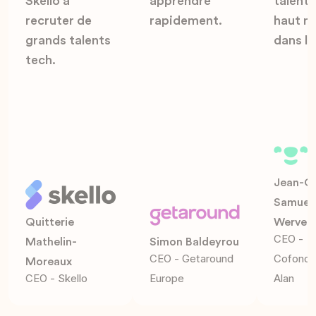
Skello à
apprendre
talent
recruter de
rapidement.
haut n
grands talents
dans la
tech.
Jean-Ch
Samueli
Quitterie
Werve
CEO -
Mathelin-
Simon Baldeyrou
CEO - Getaround
Cofonda
Moreaux
CEO - Skello
Europe
Alan