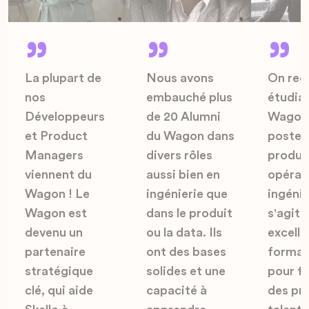
La plupart de
Nous avons
On rec
nos
embauché plus
étudia
Développeurs
de 20 Alumni
Wagon 
et Product
du Wagon dans
postes 
Managers
divers rôles
produit
viennent du
aussi bien en
opérat
Wagon ! Le
ingénierie que
ingénier
Wagon est
dans le produit
s'agit 
devenu un
ou la data. Ils
excelle
partenaire
ont des bases
format
stratégique
solides et une
pour f
clé, qui aide
capacité à
des pro