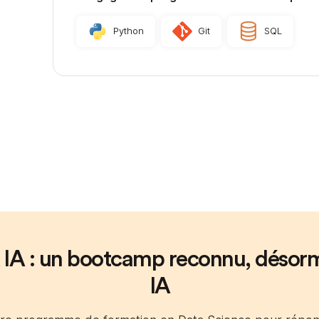
Python
Git
SQL
 IA : un bootcamp reconnu, désorm
IA