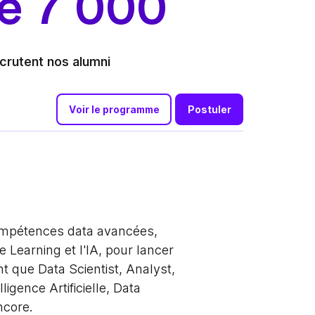
e 7 000
crutent nos alumni
Voir le programme
Postuler
mpétences data avancées,
e Learning et l'IA, pour lancer
nt que Data Scientist, Analyst,
ligence Artificielle, Data
ncore.