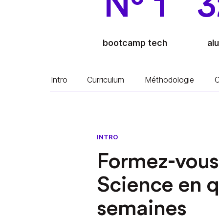
N° 1
3
bootcamp tech
al
Intro
Curriculum
Méthodologie
C
INTRO
Formez-vous 
Science en 
semaines