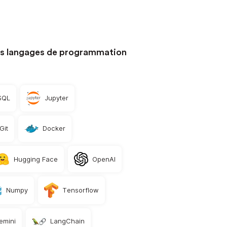
es langages de programmation
SQL
Jupyter
Git
Docker
Hugging Face
OpenAI
Numpy
Tensorflow
emini
LangChain