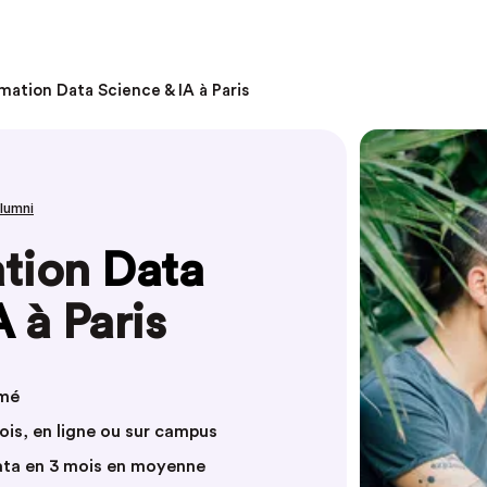
mation Data Science & IA à Paris
alumni
ation
Data
A
à Paris
mmé
mois, en ligne ou sur campus
ata en 3 mois en moyenne