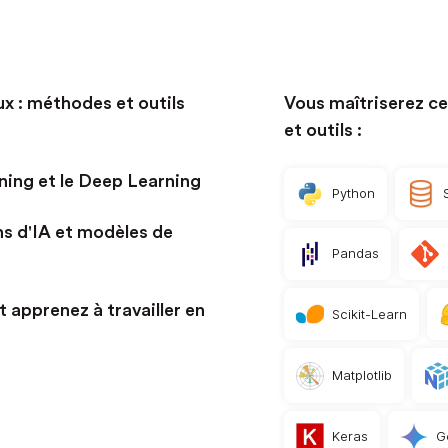
 : méthodes et outils
Vous maîtriserez c
et outils :
ning et le Deep Learning
Python
ns d'IA et modèles de
Pandas
t apprenez à travailler en
Scikit-Learn
Matplotlib
Keras
G