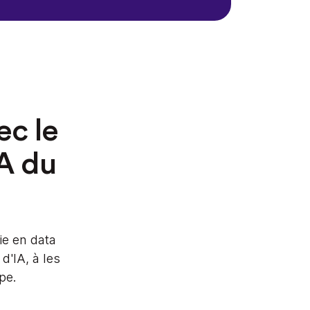
ec le
A du
ie en data
d'IA, à les
pe.