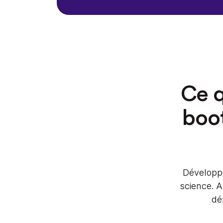
Ce q
boo
Développe
science. A
dé