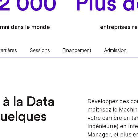
2 000
Plus d
umni dans le monde
entreprises re
arrières
Sessions
Financement
Admission
à la Data
Développez des co
maîtrisez le Machin
quelques
votre carrière en ta
Ingénieur(e) en Intel
Manager, et plus e