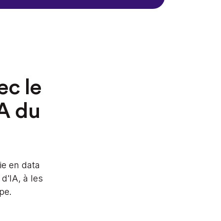
ec le
A du
ie en data
d'IA, à les
pe.