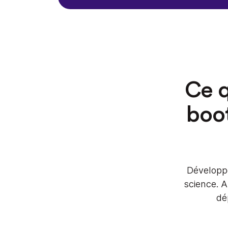
Ce q
boo
Développe
science. A
dé