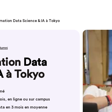
mation Data Science & IA à Tokyo
alumni
ation
Data
A
à Tokyo
mmé
mois, en ligne ou sur campus
ata en 3 mois en moyenne