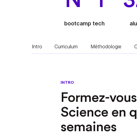
N° 1
3
bootcamp tech
al
Intro
Curriculum
Méthodologie
C
INTRO
Formez-vous 
Science en 
semaines