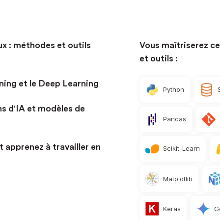
 : méthodes et outils
Vous maîtriserez c
et outils :
ning et le Deep Learning
Python
ns d'IA et modèles de
Pandas
t apprenez à travailler en
Scikit-Learn
Matplotlib
Keras
G