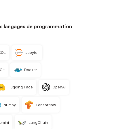
es langages de programmation
SQL
Jupyter
Git
Docker
Hugging Face
OpenAI
Numpy
Tensorflow
emini
LangChain