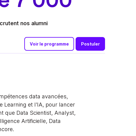
e 7 000
crutent nos alumni
Voir le programme
Postuler
mpétences data avancées,
e Learning et l'IA, pour lancer
nt que Data Scientist, Analyst,
ligence Artificielle, Data
ncore.