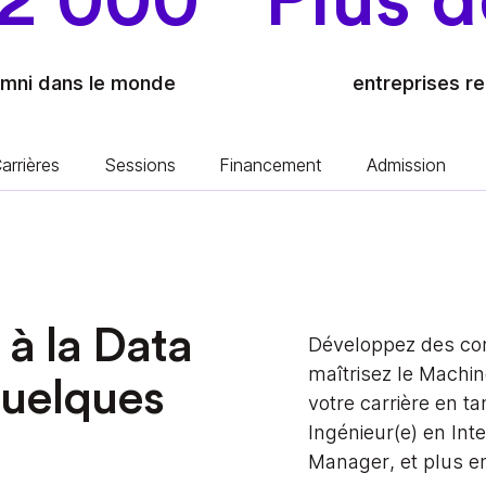
2 000
Plus d
umni dans le monde
entreprises re
arrières
Sessions
Financement
Admission
à la Data
Développez des co
maîtrisez le Machin
quelques
votre carrière en ta
Ingénieur(e) en Intel
Manager, et plus e