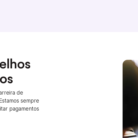
elhos
dos
arreira de
 Estamos sempre
litar pagamentos