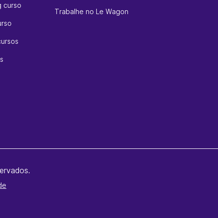
g curso
Trabalhe no Le Wagon
urso
cursos
s
ervados.
de