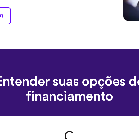
Q
Entender suas opções d
financiamento
Loading form...