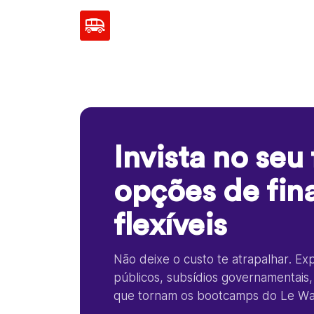
Invista no seu
opções de fi
flexíveis
Não deixe o custo te atrapalhar. E
públicos, subsídios governamentais,
que tornam os bootcamps do Le Wag