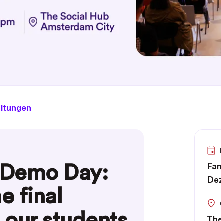
altungen
 Demo Day:
Fan
Dez
e final
f our students
The