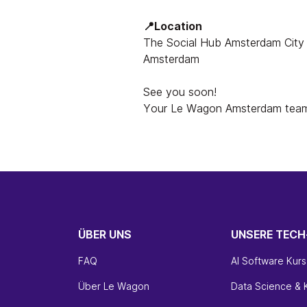
📍Location
The Social Hub Amsterdam City 
Amsterdam
See you soon!
Your Le Wagon Amsterdam tea
ÜBER UNS
UNSERE TEC
FAQ
AI Software Kurs
Über Le Wagon
Data Science & K