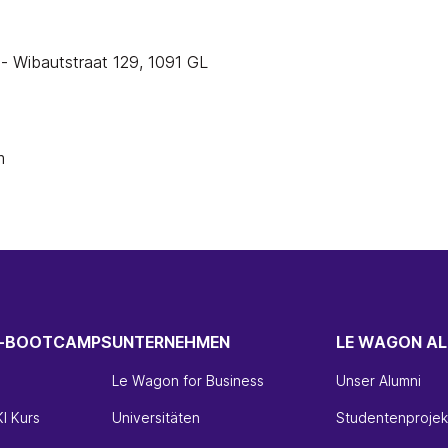
- Wibautstraat 129, 1091 GL
m
H-BOOTCAMPS
UNTERNEHMEN
LE WAGON AL
Le Wagon for Business
Unser Alumni
I Kurs
Universitäten
Studentenprojek