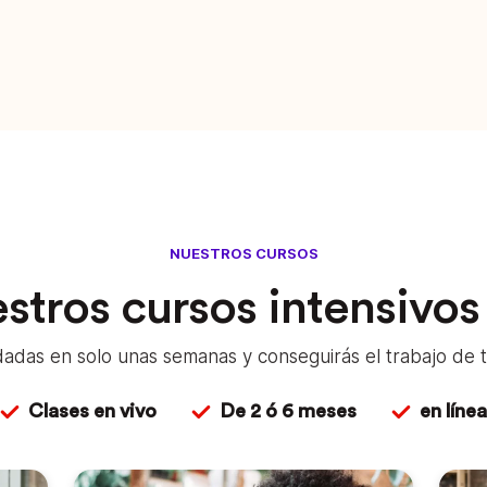
NUESTROS CURSOS
stros cursos intensivo
das en solo unas semanas y conseguirás el trabajo de t
Clases en vivo
De 2 ó 6 meses
en línea