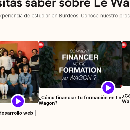
sitas saber sobre Le W
xperiencia de estudiar en Burdeos. Conoce nuestro proc
¿Có
¿Cómo financiar tu formación en Le
Wa
Wagon?
esarrollo web |