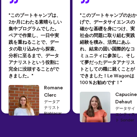
"このブートキャンプは、
"このブートキャンプのおか
2か月にわたる素晴らしい
げで、データサイエンスの
集中プログラムでした。
確かな基礎を身につけ、実
ペアで作業し、一日中実
社会の問題に取り組む実践
践を重ねることで、デー
経験を積み、活気にあふ
タの取り込みから探索、
れ、結束の固い国際的なコ
分析に至るまで、データ
ミュニティに参加し、そし
アナリストという役割に
て夢だったデータアナリス
完全に没頭することがで
トとしての職に就くことが
きました。"
できました！Le Wagonは
100％お勧めです！"
Romane
Capucine
Clerc
データア
Dehaut
ナリスト
データサイ
Blablacar
エンティス
ト Sonder