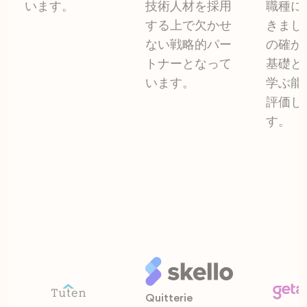
います。
技術人材を採用
職種に
する上で欠かせ
きまし
ない戦略的パー
の確か
トナーとなって
基礎と
います。
学ぶ能
評価し
す。
Quitterie