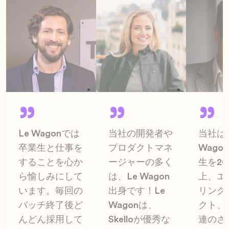
Le Wagonでは
当社の開発者や
当社は
卒業生と仕事を
プロダクトマネ
Wago
することを心か
ージャーの多く
生を2
ら愉しみにして
は、Le Wagon
上、エ
います。毎回の
出身です！Le
リング
バッチ終了後ど
Wagonは、
クト、
んどん採用して
Skelloが優秀な
連のさ