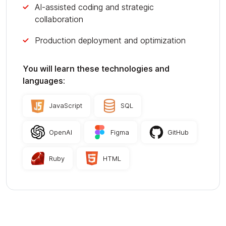
AI-assisted coding and strategic
collaboration
Production deployment and optimization
You will learn these technologies and
languages:
JavaScript
SQL
OpenAI
Figma
GitHub
Ruby
HTML