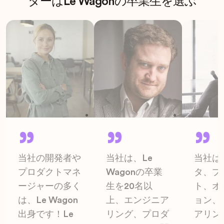
ターはLe Wagonの卒業生を選ぶ
当社の開発者や
当社は、Le
当社は
プロダクトマネ
Wagonの卒業
タ、プ
ージャーの多く
生を20名以
ト、オ
は、Le Wagon
上、エンジニア
ョン、
出身です！Le
リング、プロダ
アリン