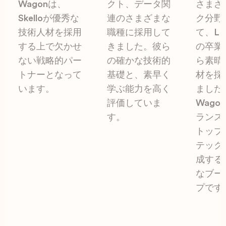
Wagonは、
クト、データ関
さまざ
Skelloが優秀な
連のさまざまな
ク分野
技術人材を採用
職種に採用して
て、Le 
する上で欠かせ
きました。彼ら
の卒業
ない戦略的パー
の確かな技術的
ら素晴
トナーとなって
基礎と、素早く
材を採
います。
学ぶ能力を高く
ました
評価していま
Wago
す。
ランス
トップ
テック
成する
なブー
プです