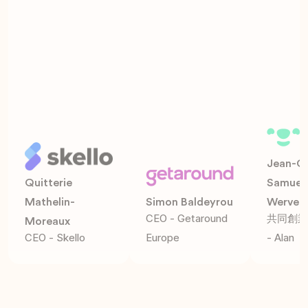
Jean-Ch
Quitterie
Samueli
Mathelin-
Simon Baldeyrou
Werve
CEO - Getaround
共同創業
Moreaux
CEO - Skello
Europe
- Alan