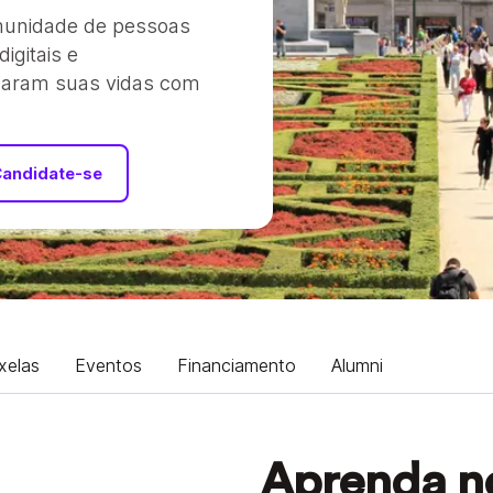
munidade de pessoas
igitais e
aram suas vidas com
andidate-se
xelas
Eventos
Financiamento
Alumni
Aprenda n