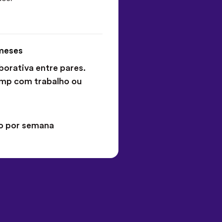
meses
orativa entre pares.
amp com trabalho ou
do por semana