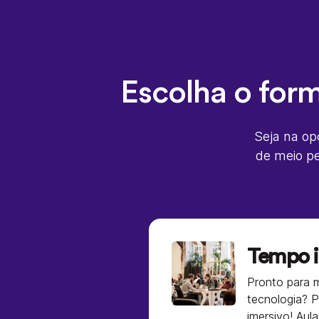
Escolha o for
Seja na op
de meio pe
Tempo i
Pronto para 
tecnologia? P
imersivo! Aul