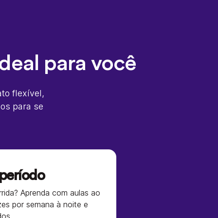
deal para você
o flexível,
cos para se
período
rrida? Aprenda com aulas ao
zes por semana à noite e
dos.