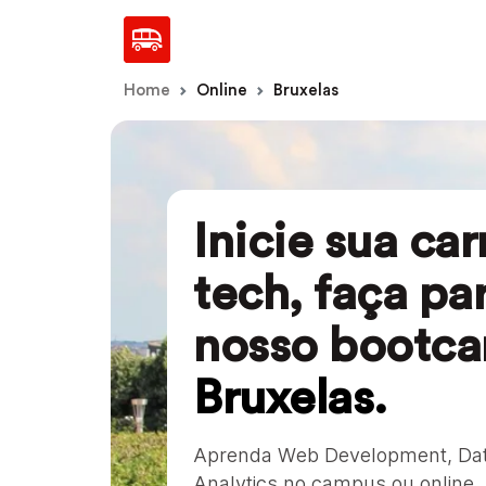
Home
Online
Bruxelas
Inicie sua ca
tech, faça pa
nosso boo tc
Bruxelas.
Aprenda Web Development, Dat
Analytics no campus ou online.