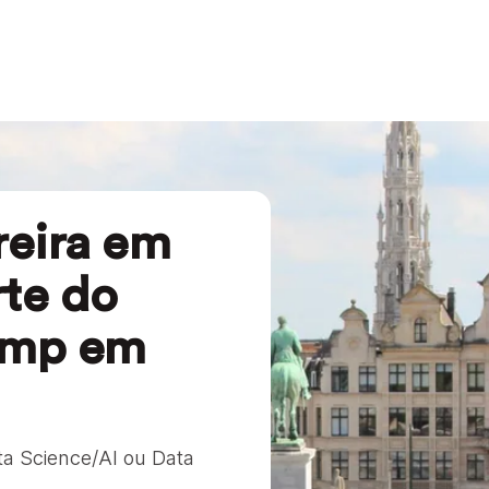
rreira em
rte do
amp em
a Science/AI ou Data