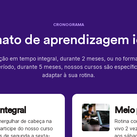
CRONOGRAMA
mato de aprendizagem i
ção em tempo integral, durante 2 meses, ou no format
ríodo, durante 5 meses, nossos cursos são específi
adaptar à sua rotina.
ntegral
Meio 
mergulhar de cabeça na
Rotina co
articipe do nosso curso
vivo 2 ve
as de segunda a sexta-
aos sába