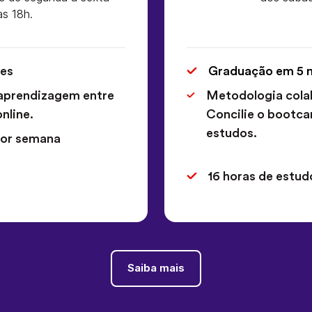
às 18h.
es
Graduação em 5 
aprendizagem entre
Metodologia colab
nline.
Concilie o bootc
estudos.
por semana
16 horas de estu
Saiba mais