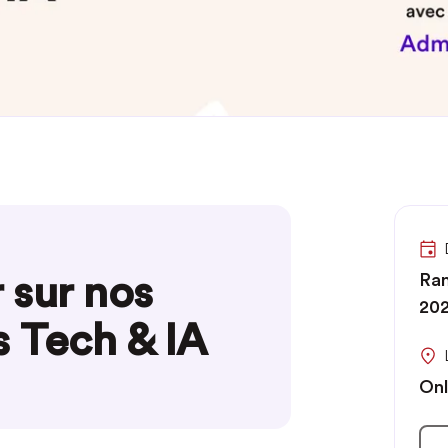
 sur nos
Ran
20
 Tech & IA
Onl