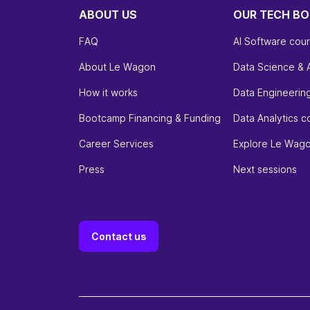
ABOUT US
OUR TECH B
FAQ
AI Software cou
About Le Wagon
Data Science & 
How it works
Data Engineerin
Bootcamp Financing & Funding
Data Analytics c
Career Services
Explore Le Wag
Press
Next sessions
Contact us