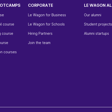
OOTCAMPS
CORPORATE
LE WAGON AL
rse
Le Wagon for Business
Our alumni
AI course
Le Wagon for Schools
Student projects
g course
Hiring Partners
Alumni startups
ourse
Join the team
on courses