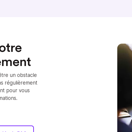
otre
ement
être un obstacle
ns régulièrement
ent pour vous
mations.