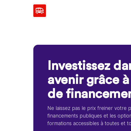
Investissez da
avenir grâce à
de financemen
Ne laissez pas le prix freiner votre 
financements publiques et les opti
formations accessibles à toutes et t